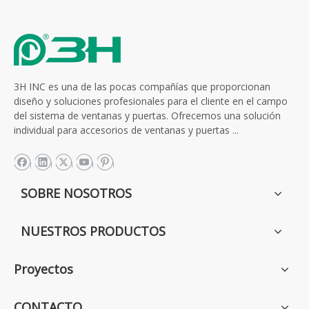
Proyecto 3H| Sistema de herrajes para puertas corredizas y elevables de línea delgada – Guiyang Zhongtian · Wuxiang
3H INC es una de las pocas compañías que proporcionan
diseño y soluciones profesionales para el cliente en el campo
2026-06-02
del sistema de ventanas y puertas. Ofrecemos una solución
En el proyecto Zhongtian · Wuxiang, el sistema de
individual para accesorios de ventanas y puertas ...
herrajes para puertas corrediz...
SOBRE NOSOTROS
NUESTROS PRODUCTOS
Proyectos
CONTACTO