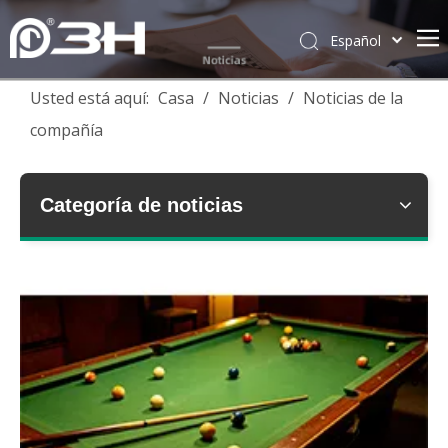
Español
English
Usted está aquí:
Casa
/
Noticias
/
Noticias de la
简体中文
compañía
العربية
Français
Pусский
Categoría de noticias
Português
Deutsch
Italiano
Tiếng Việt
ไทย