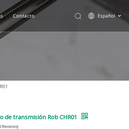
as
Contacto
Español
English
e aluminio
Preguntas más frecuentes
简体中文
العربية
 aluminio
Contacto
Français
 Oriente
Camaradería
Pусский
Português
Deutsch
Italiano
HR01
Tiếng Việt
de UPVC
ไทย
del Sur
vo de transmisión Rob CHR01
0 Recenzoj