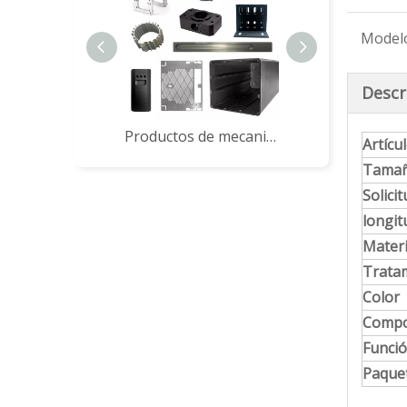
Model
Descr
Productos de mecanizado CNC
Artícu
Tama
Solicit
longit
Materi
Tratam
Color
Compo
Funci
Paque