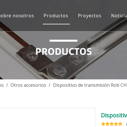
Sobre nosotros
Productos
Proyectos
Notici
Introducción de la Compañía
Solución de sistema de ventanas d
Asia más del sudo
Videos
Solución del sistema de puerta de
Oceanía
Accesorios de aluminio
Asia del Sur-Medio
Accesorios de vidrio
Europa
Accesorios de puerta de madera
África
os
/
Otros accesorios
/
Dispositivo de transmisión Rob C
Accesorios de ventanas y puertas 
América del norte
América Central y 
Dispositi