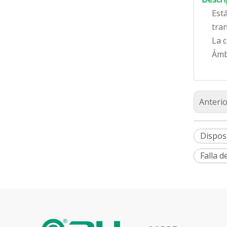
Est
tra
La c
Ámbi
Anterio
Dispos
Falla d