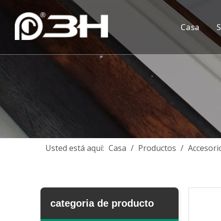
Casa
Usted está aquí:
Casa
/
Productos
/
Accesori
categoria de producto