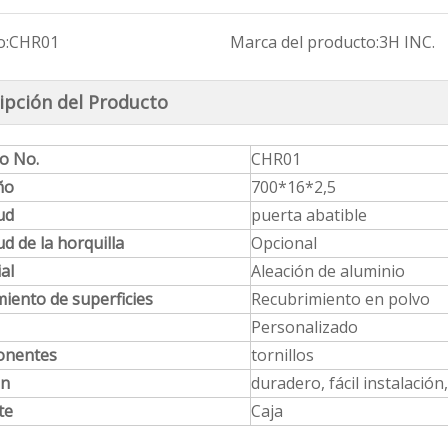
o:
CHR01
Marca del producto:
3H INC.
ipción del Producto
Productos de estampado de acero inoxidable
Serie de manijas de ventana de aluminio
Conector de esquina de perfil de aluminio Serie CCG
lo No.
CHR01
ño
700*16*2,5
ud
puerta abatible
ud de la horquilla
Opcional
al
Aleación de aluminio
iento de superficies
Recubrimiento en polvo
Personalizado
nentes
tornillos
ón
duradero, fácil instalació
te
Caja