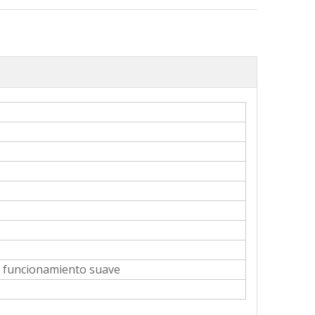
Dispositivo antimal funcionamiento A.CF02-00-T01
Weather Mohair Cepillo Lana Pipa 7*5
n, funcionamiento suave