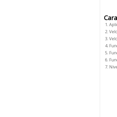
Cara
Apli
Velo
Vel
Fun
Fun
Fun
Nive