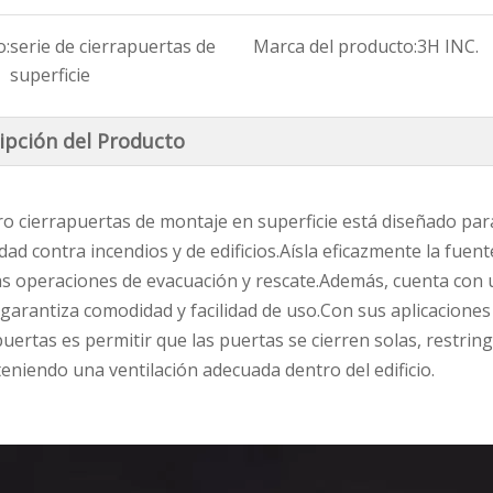
o:
serie de cierrapuertas de
Marca del producto:
3H INC.
superficie
ipción del Producto
Productos de estampado de acero inoxidable
Serie de manijas de ventana de aluminio
Conector de esquina de perfil de aluminio Serie CCG
o cierrapuertas de montaje en superficie está diseñado par
dad contra incendios y de edificios.Aísla eficazmente la fuen
as operaciones de evacuación y rescate.Además, cuenta con 
 garantiza comodidad y facilidad de uso.Con sus aplicaciones 
puertas es permitir que las puertas se cierren solas, restri
eniendo una ventilación adecuada dentro del edificio.