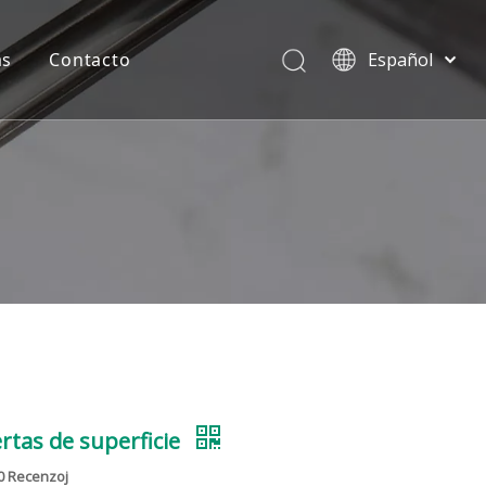
as
Contacto
Español
English
e aluminio
Preguntas más frecuentes
简体中文
العربية
 aluminio
Contacto
Français
 Oriente
Camaradería
Pусский
Português
Deutsch
Italiano
Tiếng Việt
de UPVC
ไทย
del Sur
rtas de superficie
0 Recenzoj