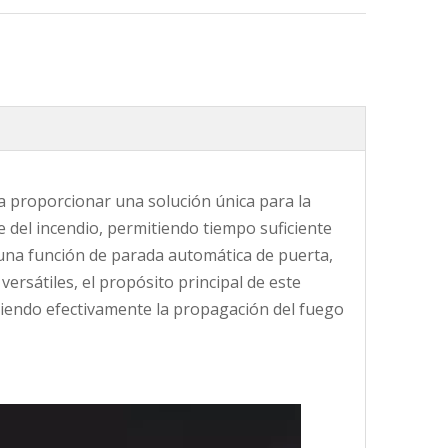
Dispositivo antimal funcionamiento A.CF02-00-T01
Weather Mohair Cepillo Lana Pipa 7*5
a proporcionar una solución única para la
te del incendio, permitiendo tiempo suficiente
una función de parada automática de puerta,
versátiles, el propósito principal de este
ngiendo efectivamente la propagación del fuego