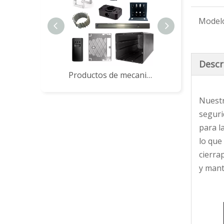
Model
Descr
Productos de mecanizado CNC
Nuestr
seguri
para l
lo que
cierra
y mant