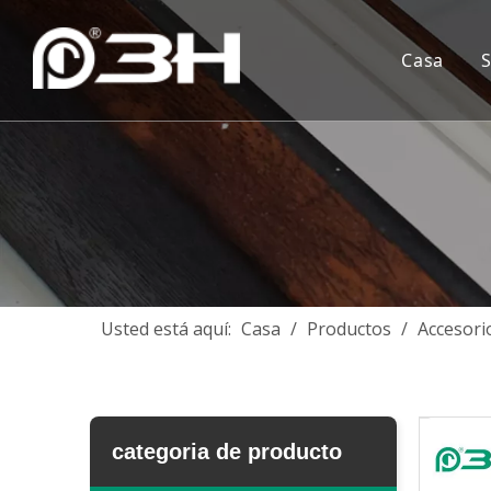
Casa
Usted está aquí:
Casa
/
Productos
/
Accesori
categoria de producto