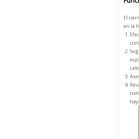
Funci
El cie
en la 
Efe
cont
Seg
espa
cali
Aseq
Reut
com
hay