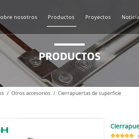
Sobre nosotros
Productos
Proyectos
Notici
Introducción de la Compañía
Solución de sistema de ventanas d
Asia más del sudo
Videos
Solución del sistema de puerta de
Oceanía
Accesorios de aluminio
Asia del Sur-Medio
Accesorios de vidrio
Europa
Accesorios de puerta de madera
África
os
/
Otros accesorios
/
Cierrapuertas de superficie
Accesorios de ventanas y puertas 
América del norte
América Central y 
Cierrapue