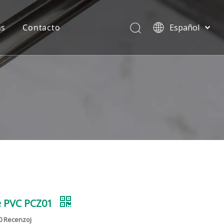
as
Contacto
Español
English
e aluminio
Preguntas más frecuentes
简体中文
العربية
 aluminio
Contacto
Français
 Oriente
Camaradería
Pусский
Português
Deutsch
Italiano
Tiếng Việt
de UPVC
ไทย
del Sur
 PVC PCZ01
0 Recenzoj