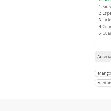
1. Sin
2. Esp
3. La 
4. Cua
5. Cua
Anterio
Mango 
Ventan