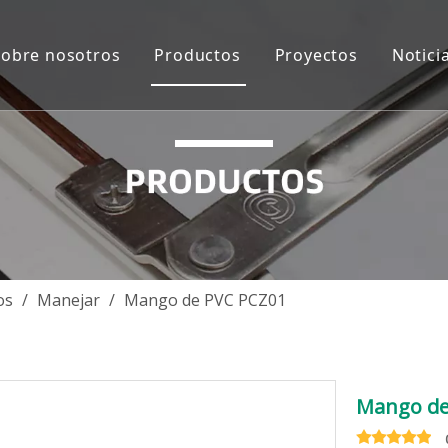
Sobre nosotros
Productos
Proyectos
Notici
Introducción de la Compañía
Solución de sistema de ventanas d
Asia más del sudo
Videos
Solución del sistema de puerta de
Oceanía
Accesorios de aluminio
Asia del Sur-Medio
Accesorios de vidrio
Europa
Accesorios de puerta de madera
África
os
/
Manejar
/
Mango de PVC PCZ01
Accesorios de ventanas y puertas 
América del norte
América Central y 
Mango de