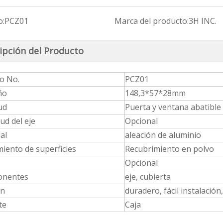
o:
PCZ01
Marca del producto:
3H INC.
ipción del Producto
Mango de puerta de la ventana de aluminio Serie JCZ
Serie de cerraduras de manija de puerta de aluminio
Manija de ventana de aluminio JCZ54
lo No.
PCZ01
ño
148,3*57*28mm
ud
Puerta y ventana abatible
ud del eje
Opcional
al
aleación de aluminio
iento de superficies
Recubrimiento en polvo
Opcional
nentes
eje, cubierta
ón
duradero, fácil instalació
te
Caja