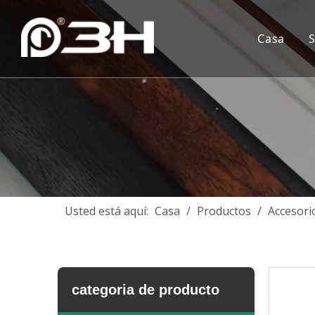
Casa
Usted está aquí:
Casa
/
Productos
/
Accesori
categoria de producto