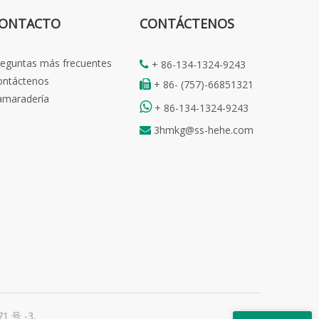
ONTACTO
CONTÁCTENOS
reguntas más frecuentes
+ 86-134-1324-9243

ontáctenos
+ 86- (757)-66851321

amaradería

+ 86-134-1324-9243
3hmkg@ss-hehe.com

71 号 -3
,