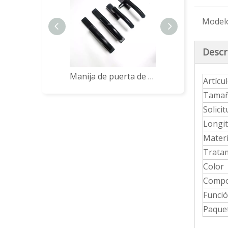
Model
Descr
Manija de puerta de alta calidad CZM28A
Artícu
Tama
Solicit
Longit
Materi
Tratam
Color
Compo
Funci
Paque