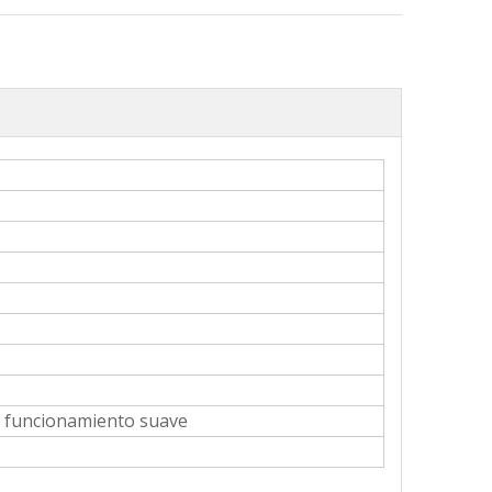
Manija de ventana WZY12
Nueva llegada manija de ventana serie Fangdao
n, funcionamiento suave