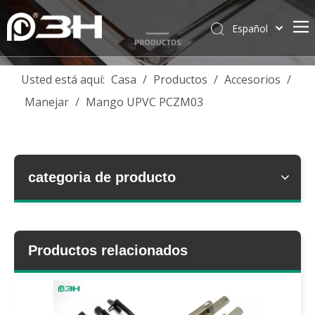
Español
English
简体中文
Usted está aquí:
Casa
/
Productos
/
Accesorios
/
العربية
Manejar
/
Mango UPVC PCZM03
Français
Pусский
Português
Deutsch
categoria de producto
Italiano
Tiếng Việt
ไทย
Productos relacionados