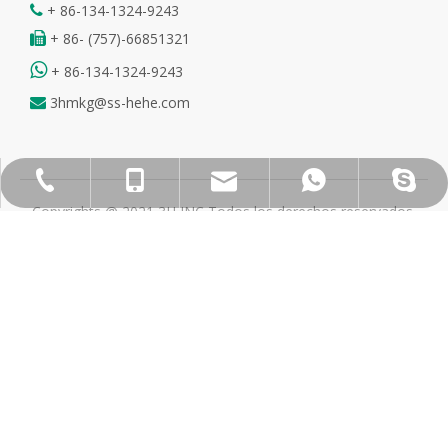
+ 86-134-1324-9243

+ 86- (757)-66851321


+ 86-134-1324-9243
3hmkg@ss-hehe.com

3hmkg@ss-hehe.com
+86 757 66851321
+8613413249243
+8613413249243
evacao80
Copyrights @ 2021 3H INC Todos los derechos reservados.
粤 ICP 备 16060871 号 -3
,
Email
*
Name
Country
*