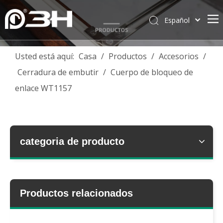
Español
English
简体中文
Usted está aquí:
Casa
/
Productos
/
Accesorios
/
العربية
Cerradura de embutir
/
Cuerpo de bloqueo de
Français
enlace WT1157
Pусский
Português
Deutsch
Italiano
categoria de producto
Tiếng Việt
ไทย
Productos relacionados