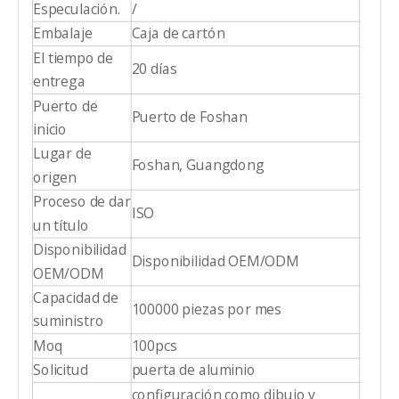
Especulación.
/
Embalaje
Caja de cartón
El tiempo de
20 días
entrega
Puerto de
Puerto de Foshan
inicio
Lugar de
Foshan, Guangdong
origen
Proceso de dar
ISO
un título
Disponibilidad
Disponibilidad OEM/ODM
OEM/ODM
Capacidad de
100000 piezas por mes
suministro
Moq
100pcs
Solicitud
puerta de aluminio
configuración como dibujo y