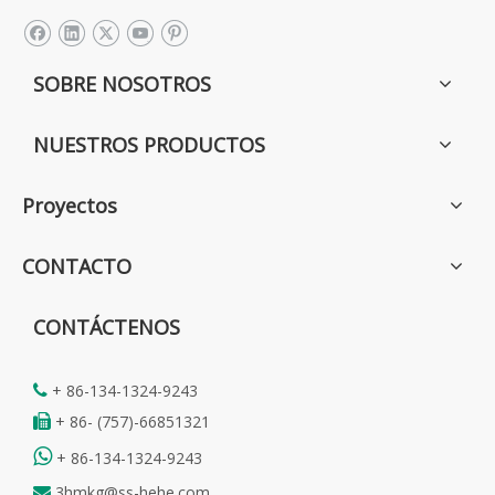
SOBRE NOSOTROS
NUESTROS PRODUCTOS
Proyectos
CONTACTO
CONTÁCTENOS
+ 86-134-1324-9243

+ 86- (757)-66851321


+ 86-134-1324-9243
3hmkg@ss-hehe.com
