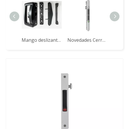
Mango deslizante en forma de D MH-TTS09
Novedades Cerradura de pestillo deslizante STG49