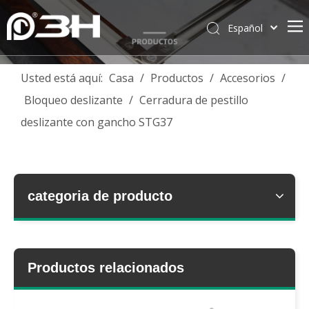
Español
English
简体中文
Usted está aquí:
Casa
/
Productos
/
Accesorios
/
العربية
Bloqueo deslizante
/
Cerradura de pestillo
Français
deslizante con gancho STG37
Pусский
Português
Deutsch
Italiano
categoria de producto
Tiếng Việt
ไทย
Productos relacionados